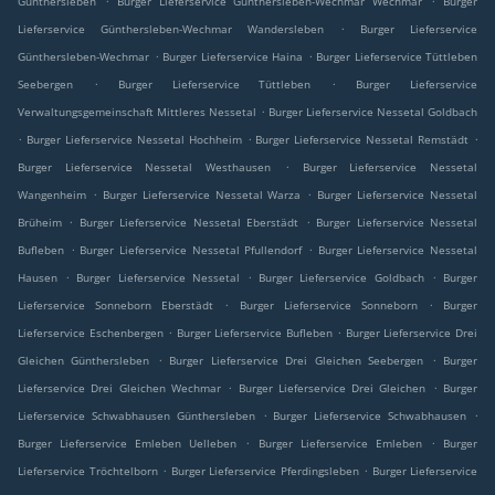
Günthersleben
Burger Lieferservice Günthersleben-Wechmar Wechmar
Burger
.
Lieferservice Günthersleben-Wechmar Wandersleben
Burger Lieferservice
.
.
Günthersleben-Wechmar
Burger Lieferservice Haina
Burger Lieferservice Tüttleben
.
.
Seebergen
Burger Lieferservice Tüttleben
Burger Lieferservice
.
Verwaltungsgemeinschaft Mittleres Nessetal
Burger Lieferservice Nessetal Goldbach
.
.
.
Burger Lieferservice Nessetal Hochheim
Burger Lieferservice Nessetal Remstädt
.
Burger Lieferservice Nessetal Westhausen
Burger Lieferservice Nessetal
.
.
Wangenheim
Burger Lieferservice Nessetal Warza
Burger Lieferservice Nessetal
.
.
Brüheim
Burger Lieferservice Nessetal Eberstädt
Burger Lieferservice Nessetal
.
.
Bufleben
Burger Lieferservice Nessetal Pfullendorf
Burger Lieferservice Nessetal
.
.
.
Hausen
Burger Lieferservice Nessetal
Burger Lieferservice Goldbach
Burger
.
.
Lieferservice Sonneborn Eberstädt
Burger Lieferservice Sonneborn
Burger
.
.
Lieferservice Eschenbergen
Burger Lieferservice Bufleben
Burger Lieferservice Drei
.
.
Gleichen Günthersleben
Burger Lieferservice Drei Gleichen Seebergen
Burger
.
.
Lieferservice Drei Gleichen Wechmar
Burger Lieferservice Drei Gleichen
Burger
.
.
Lieferservice Schwabhausen Günthersleben
Burger Lieferservice Schwabhausen
.
.
Burger Lieferservice Emleben Uelleben
Burger Lieferservice Emleben
Burger
.
.
Lieferservice Tröchtelborn
Burger Lieferservice Pferdingsleben
Burger Lieferservice