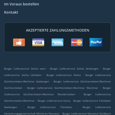
Im Voraus bestellen
Kontakt
AKZEPTIERTE ZAHLUNGSMETHODEN
.
.
Burger Lieferservice Gotha west
Burger Lieferservice Gotha Seebergen
Burger
.
.
Lieferservice Gotha Uelleben
Burger Lieferservice Gotha
Burger Lieferservice
.
Günthersleben-Wechmar Seebergen
Burger Lieferservice Günthersleben-Wechmar
.
.
Günthersleben
Burger Lieferservice Günthersleben-Wechmar Wechmar
Burger
.
Lieferservice Günthersleben-Wechmar Wandersleben
Burger Lieferservice
.
.
Günthersleben-Wechmar
Burger Lieferservice Haina
Burger Lieferservice Tüttleben
.
.
Seebergen
Burger Lieferservice Tüttleben
Burger Lieferservice
.
Verwaltungsgemeinschaft Mittleres Nessetal
Burger Lieferservice Nessetal Goldbach