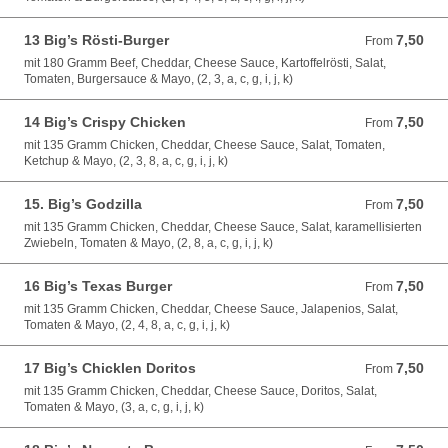
13 Big’s Rösti-Burger
7,50
From 7,50 EUR
From
mit 180 Gramm Beef, Cheddar, Cheese Sauce, Kartoffelrösti, Salat,
Tomaten, Burgersauce & Mayo, (2, 3, a, c, g, i, j, k)
14 Big’s Crispy Chicken
7,50
From 7,50 EUR
From
mit 135 Gramm Chicken, Cheddar, Cheese Sauce, Salat, Tomaten,
Ketchup & Mayo, (2, 3, 8, a, c, g, i, j, k)
15. Big’s Godzilla
7,50
From 7,50 EUR
From
mit 135 Gramm Chicken, Cheddar, Cheese Sauce, Salat, karamellisierten
Zwiebeln, Tomaten & Mayo, (2, 8, a, c, g, i, j, k)
16 Big’s Texas Burger
7,50
From 7,50 EUR
From
mit 135 Gramm Chicken, Cheddar, Cheese Sauce, Jalapenios, Salat,
Tomaten & Mayo, (2, 4, 8, a, c, g, i, j, k)
17 Big’s Chicklen Doritos
7,50
From 7,50 EUR
From
mit 135 Gramm Chicken, Cheddar, Cheese Sauce, Doritos, Salat,
Tomaten & Mayo, (3, a, c, g, i, j, k)