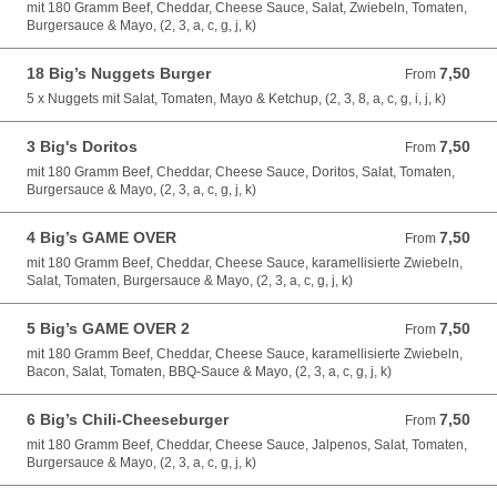
mit 180 Gramm Beef, Cheddar, Cheese Sauce, Salat, Zwiebeln, Tomaten,
Burgersauce & Mayo, (2, 3, a, c, g, j, k)
18 Big’s Nuggets Burger
7,50
From 7,50 EUR
From
5 x Nuggets mit Salat, Tomaten, Mayo & Ketchup, (2, 3, 8, a, c, g, i, j, k)
3 Big's Doritos
7,50
From 7,50 EUR
From
mit 180 Gramm Beef, Cheddar, Cheese Sauce, Doritos, Salat, Tomaten,
Burgersauce & Mayo, (2, 3, a, c, g, j, k)
4 Big’s GAME OVER
7,50
From 7,50 EUR
From
mit 180 Gramm Beef, Cheddar, Cheese Sauce, karamellisierte Zwiebeln,
Salat, Tomaten, Burgersauce & Mayo, (2, 3, a, c, g, j, k)
5 Big’s GAME OVER 2
7,50
From 7,50 EUR
From
mit 180 Gramm Beef, Cheddar, Cheese Sauce, karamellisierte Zwiebeln,
Bacon, Salat, Tomaten, BBQ-Sauce & Mayo, (2, 3, a, c, g, j, k)
6 Big’s Chili-Cheeseburger
7,50
From 7,50 EUR
From
mit 180 Gramm Beef, Cheddar, Cheese Sauce, Jalpenos, Salat, Tomaten,
Burgersauce & Mayo, (2, 3, a, c, g, j, k)