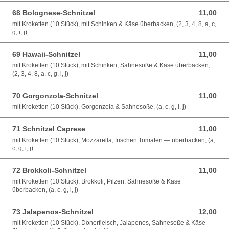
68 Bolognese-Schnitzel
11,00
11,00 EUR
mit Kroketten (10 Stück), mit Schinken & Käse überbacken, (2, 3, 4, 8, a, c,
g, i, j)
69 Hawaii-Schnitzel
11,00
11,00 EUR
mit Kroketten (10 Stück), mit Schinken, Sahnesoße & Käse überbacken,
(2, 3, 4, 8, a, c, g, i, j)
70 Gorgonzola-Schnitzel
11,00
11,00 EUR
mit Kroketten (10 Stück), Gorgonzola & Sahnesoße, (a, c, g, i, j)
71 Schnitzel Caprese
11,00
11,00 EUR
mit Kroketten (10 Stück), Mozzarella, frischen Tomaten — überbacken, (a,
c, g, i, j)
72 Brokkoli-Schnitzel
11,00
11,00 EUR
mit Kroketten (10 Stück), Brokkoli, Pilzen, Sahnesoße & Käse
überbacken, (a, c, g, i, j)
73 Jalapenos-Schnitzel
12,00
12,00 EUR
mit Kroketten (10 Stück), Dönerfleisch, Jalapenos, Sahnesoße & Käse