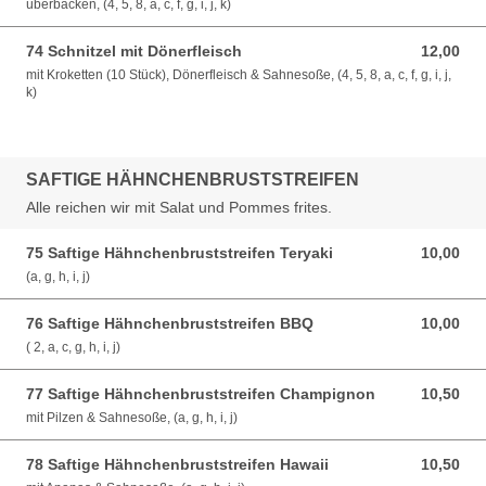
überbacken, (4, 5, 8, a, c, f, g, i, j, k)
74 Schnitzel mit Dönerfleisch
12,00
12,00 EUR
mit Kroketten (10 Stück), Dönerfleisch & Sahnesoße, (4, 5, 8, a, c, f, g, i, j,
k)
SAFTIGE HÄHNCHENBRUSTSTREIFEN
Alle reichen wir mit Salat und Pommes frites.
75 Saftige Hähnchenbruststreifen Teryaki
10,00
10,00 EUR
(a, g, h, i, j)
76 Saftige Hähnchenbruststreifen BBQ
10,00
10,00 EUR
( 2, a, c, g, h, i, j)
77 Saftige Hähnchenbruststreifen Champignon
10,50
10,50 EUR
mit Pilzen & Sahnesoße, (a, g, h, i, j)
78 Saftige Hähnchenbruststreifen Hawaii
10,50
10,50 EUR