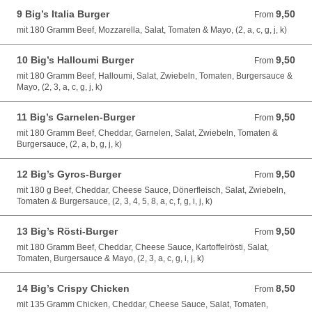
9 Big’s Italia Burger
9,50
From 9,50 EUR
From
mit 180 Gramm Beef, Mozzarella, Salat, Tomaten & Mayo, (2, a, c, g, j, k)
10 Big’s Halloumi Burger
9,50
From 9,50 EUR
From
mit 180 Gramm Beef, Halloumi, Salat, Zwiebeln, Tomaten, Burgersauce &
Mayo, (2, 3, a, c, g, j, k)
11 Big’s Garnelen-Burger
9,50
From 9,50 EUR
From
mit 180 Gramm Beef, Cheddar, Garnelen, Salat, Zwiebeln, Tomaten &
Burgersauce, (2, a, b, g, j, k)
12 Big’s Gyros-Burger
9,50
From 9,50 EUR
From
mit 180 g Beef, Cheddar, Cheese Sauce, Dönerfleisch, Salat, Zwiebeln,
Tomaten & Burgersauce, (2, 3, 4, 5, 8, a, c, f, g, i, j, k)
13 Big’s Rösti-Burger
9,50
From 9,50 EUR
From
mit 180 Gramm Beef, Cheddar, Cheese Sauce, Kartoffelrösti, Salat,
Tomaten, Burgersauce & Mayo, (2, 3, a, c, g, i, j, k)
14 Big’s Crispy Chicken
8,50
From 8,50 EUR
From
mit 135 Gramm Chicken, Cheddar, Cheese Sauce, Salat, Tomaten,