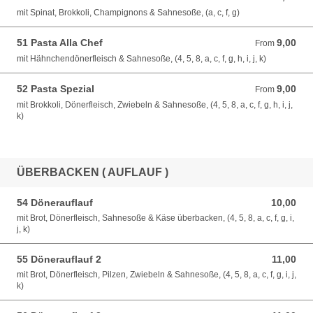
mit Spinat, Brokkoli, Champignons & Sahnesoße, (a, c, f, g)
51 Pasta Alla Chef
9,00
From 9,00 EUR
From
mit Hähnchendönerfleisch & Sahnesoße, (4, 5, 8, a, c, f, g, h, i, j, k)
52 Pasta Spezial
9,00
From 9,00 EUR
From
mit Brokkoli, Dönerfleisch, Zwiebeln & Sahnesoße, (4, 5, 8, a, c, f, g, h, i, j,
k)
ÜBERBACKEN ( AUFLAUF )
54 Dönerauflauf
10,00
10,00 EUR
mit Brot, Dönerfleisch, Sahnesoße & Käse überbacken, (4, 5, 8, a, c, f, g, i,
j, k)
55 Dönerauflauf 2
11,00
11,00 EUR
mit Brot, Dönerfleisch, Pilzen, Zwiebeln & Sahnesoße, (4, 5, 8, a, c, f, g, i, j,
k)