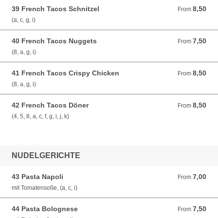
39 French Tacos Schnitzel
8,50
From 8,50 EUR
From
(a, c, g, i)
40 French Tacos Nuggets
7,50
From 7,50 EUR
From
(8, a, g, i)
41 French Tacos Crispy Chicken
8,50
From 8,50 EUR
From
(8, a, g, i)
42 French Tacos Döner
8,50
From 8,50 EUR
From
(4, 5, 8, a, c, f, g, i, j, k)
NUDELGERICHTE
43 Pasta Napoli
7,00
From 7,00 EUR
From
mit Tomatensoße, (a, c, i)
44 Pasta Bolognese
7,50
From 7,50 EUR
From