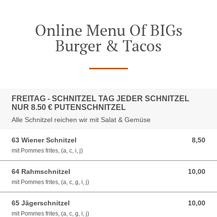
Online Menu Of BIGs
Burger & Tacos
FREITAG - SCHNITZEL TAG JEDER SCHNITZEL
NUR 8.50 € PUTENSCHNITZEL
Alle Schnitzel reichen wir mit Salat & Gemüse
63 Wiener Schnitzel
8,50
8,50 EUR
mit Pommes frites, (a, c, i, j)
64 Rahmschnitzel
10,00
10,00 EUR
mit Pommes frites, (a, c, g, i, j)
65 Jägerschnitzel
10,00
10,00 EUR
mit Pommes frites, (a, c, g, i, j)