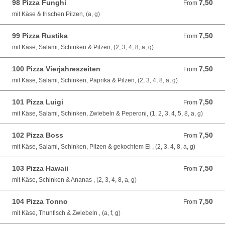
98 Pizza Funghi
7,50
From 7,50 EUR
From
mit Käse & frischen Pilzen, (a, g)
99 Pizza Rustika
7,50
From 7,50 EUR
From
mit Käse, Salami, Schinken & Pilzen, (2, 3, 4, 8, a, g)
100 Pizza Vierjahreszeiten
7,50
From 7,50 EUR
From
mit Käse, Salami, Schinken, Paprika & Pilzen, (2, 3, 4, 8, a, g)
101 Pizza Luigi
7,50
From 7,50 EUR
From
mit Käse, Salami, Schinken, Zwiebeln & Peperoni, (1, 2, 3, 4, 5, 8, a, g)
102 Pizza Boss
7,50
From 7,50 EUR
From
mit Käse, Salami, Schinken, Pilzen & gekochtem Ei , (2, 3, 4, 8, a, g)
103 Pizza Hawaii
7,50
From 7,50 EUR
From
mit Käse, Schinken & Ananas , (2, 3, 4, 8, a, g)
104 Pizza Tonno
7,50
From 7,50 EUR
From
mit Käse, Thunfisch & Zwiebeln , (a, f, g)