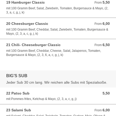
19 Hamburger Classic
5,50
From 5,50 EUR
From
mit 100 Gramm Beef, Salat, Zwiebeln, Tomaten, Burgersauce & Mayo, (2,
3, a, c, g, j, k)
20 Cheesburger Classic
6,00
From 6,00 EUR
From
mit 100 Gramm Beef, Cheddar, Salat, Zwiebeln, Tomaten, Burgersauce &
Mayo, (2, 3, a, c, g, j, k)
21 Chili- Cheeseburger Classic
6,50
From 6,50 EUR
From
mit 100 Gramm Beef, Cheddar, Cheese, Salat, Jalapenos, Tomaten,
Burgersauce & Mayo, (2, 3, 6, a, c, g, j, k)
BIG’S SUB
Jeder Sub 30 cm lang. Wir reichen alle Subs mit Spezialsoße.
22 Patso Sub
5,50
5,50 EUR
mit Pommes frites, Ketchup & Mayo, (2, 3, a, c, g, j)
23 Salami Sub
6,00
From 6,00 EUR
From