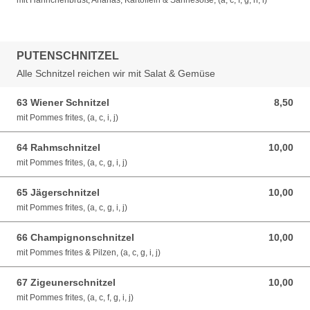
mit Hähnchenbrust, Ananas, Kartoffeln & Sahnesoße, (a, c, f, g, h, i)
PUTENSCHNITZEL
Alle Schnitzel reichen wir mit Salat & Gemüse
63 Wiener Schnitzel
8,50
8,50 EUR
mit Pommes frites, (a, c, i, j)
64 Rahmschnitzel
10,00
10,00 EUR
mit Pommes frites, (a, c, g, i, j)
65 Jägerschnitzel
10,00
10,00 EUR
mit Pommes frites, (a, c, g, i, j)
66 Champignonschnitzel
10,00
10,00 EUR
mit Pommes frites & Pilzen, (a, c, g, i, j)
67 Zigeunerschnitzel
10,00
10,00 EUR
mit Pommes frites, (a, c, f, g, i, j)