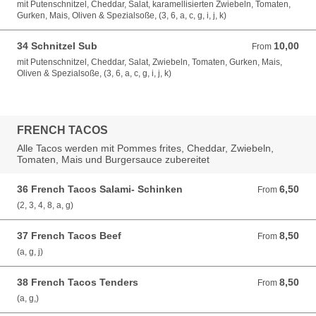
mit Putenschnitzel, Cheddar, Salat, karamellisierten Zwiebeln, Tomaten,
Gurken, Mais, Oliven & Spezialsoße, (3, 6, a, c, g, i, j, k)
34 Schnitzel Sub
10,00
From 10,00 EUR
From
mit Putenschnitzel, Cheddar, Salat, Zwiebeln, Tomaten, Gurken, Mais,
Oliven & Spezialsoße, (3, 6, a, c, g, i, j, k)
FRENCH TACOS
Alle Tacos werden mit Pommes frites, Cheddar, Zwiebeln,
Tomaten, Mais und Burgersauce zubereitet
36 French Tacos Salami- Schinken
6,50
From 6,50 EUR
From
(2, 3, 4, 8, a, g)
37 French Tacos Beef
8,50
From 8,50 EUR
From
(a, g, j)
38 French Tacos Tenders
8,50
From 8,50 EUR
From
(a, g,)