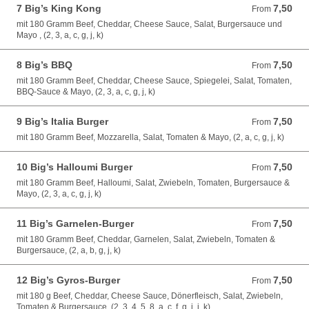
7 Big’s King Kong
7,50
From 7,50 EUR
From
mit 180 Gramm Beef, Cheddar, Cheese Sauce, Salat, Burgersauce und
Mayo , (2, 3, a, c, g, j, k)
8 Big’s BBQ
7,50
From 7,50 EUR
From
mit 180 Gramm Beef, Cheddar, Cheese Sauce, Spiegelei, Salat, Tomaten,
BBQ-Sauce & Mayo, (2, 3, a, c, g, j, k)
9 Big’s Italia Burger
7,50
From 7,50 EUR
From
mit 180 Gramm Beef, Mozzarella, Salat, Tomaten & Mayo, (2, a, c, g, j, k)
10 Big’s Halloumi Burger
7,50
From 7,50 EUR
From
mit 180 Gramm Beef, Halloumi, Salat, Zwiebeln, Tomaten, Burgersauce &
Mayo, (2, 3, a, c, g, j, k)
11 Big’s Garnelen-Burger
7,50
From 7,50 EUR
From
mit 180 Gramm Beef, Cheddar, Garnelen, Salat, Zwiebeln, Tomaten &
Burgersauce, (2, a, b, g, j, k)
12 Big’s Gyros-Burger
7,50
From 7,50 EUR
From
mit 180 g Beef, Cheddar, Cheese Sauce, Dönerfleisch, Salat, Zwiebeln,
Tomaten & Burgersauce, (2, 3, 4, 5, 8, a, c, f, g, i, j, k)