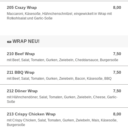
205 Crazy Wrap
8,00
8,00 EUR
Maccaroni, Käsesoße, Hähnchenschnitzel, eingewickelt in Wrap mit
Rotkohlsalat und Garlic-Soße
🌯 WRAP NEU!
210 Beef Wrap
7,50
7,50 EUR
mit Beef, Salat, Tomaten, Gurken, Zwiebeln, Cheddarsauce, Burgersoße
211 BBQ Wrap
7,50
7,50 EUR
mit Beef, Salat, Tomaten, Gurken, Zwiebeln, Bacon, Käsesoße, BBQ
212 Döner Wrap
7,50
7,50 EUR
mit Hähnchendöner, Salat, Tomaten, Gurken, Zwiebeln, Cheese, Garlic-
Soße
213 Crispy Chicken Wrap
8,00
8,00 EUR
mit Crispy Chicken, Salat, Tomaten, Gurken, Zwiebeln, Mais, Käsesoße,
Burgersoße