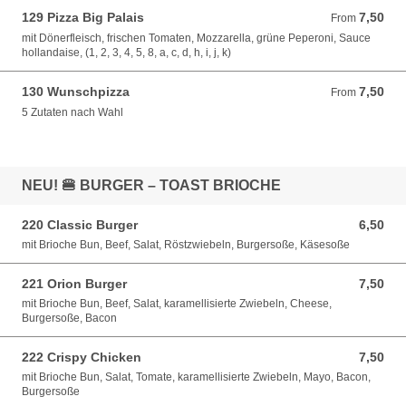
129 Pizza Big Palais
7,50
From 7,50 EUR
From
mit Dönerfleisch, frischen Tomaten, Mozzarella, grüne Peperoni, Sauce
hollandaise, (1, 2, 3, 4, 5, 8, a, c, d, h, i, j, k)
130 Wunschpizza
7,50
From 7,50 EUR
From
5 Zutaten nach Wahl
NEU! 🍔 BURGER – TOAST BRIOCHE
220 Classic Burger
6,50
6,50 EUR
mit Brioche Bun, Beef, Salat, Röstzwiebeln, Burgersoße, Käsesoße
221 Orion Burger
7,50
7,50 EUR
mit Brioche Bun, Beef, Salat, karamellisierte Zwiebeln, Cheese,
Burgersoße, Bacon
222 Crispy Chicken
7,50
7,50 EUR
mit Brioche Bun, Salat, Tomate, karamellisierte Zwiebeln, Mayo, Bacon,
Burgersoße