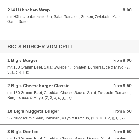
214 Hähnchen Wrap
8,00
8,00 EUR
mit Hähnchenbruststreifen, Salat, Tomaten, Gurken, Zwiebeln, Mais,
Garlic-Soße
BIG’ S BURGER VOM GRILL
1 Big’s Burger
8,00
From 8,00 EUR
From
mit 180 Gramm Beef, Salat, Zwiebeln, Tomaten, Burgersauce & Mayo, (2,
3, a, c, g, j, k)
2 Big’s Cheeseburger Classic
8,50
From 8,50 EUR
From
mit 180 Gramm Beef, Cheddar, Cheese Sauce, Salat, Zwiebeln, Tomaten,
Burgersauce & Mayo, (2, 3, a, c, g, j, k)
18 Big’s Nuggets Burger
6,50
From 6,50 EUR
From
5 x Nuggets mit Salat, Tomaten, Mayo & Ketchup, (2, 3, 8, a, c, g, i, j, k)
3 Big's Doritos
9,50
From 9,50 EUR
From
mit 180 Gramm Beef, Cheddar, Cheese Sauce, Doritos, Salat, Tomaten,