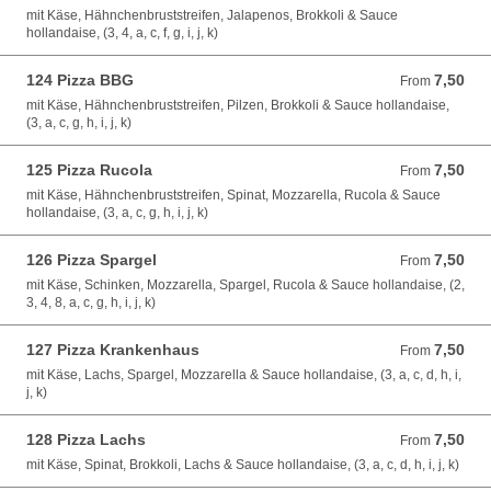
mit Käse, Hähnchenbruststreifen, Jalapenos, Brokkoli & Sauce
hollandaise, (3, 4, a, c, f, g, i, j, k)
124 Pizza BBG
7,50
From 7,50 EUR
From
mit Käse, Hähnchenbruststreifen, Pilzen, Brokkoli & Sauce hollandaise,
(3, a, c, g, h, i, j, k)
125 Pizza Rucola
7,50
From 7,50 EUR
From
mit Käse, Hähnchenbruststreifen, Spinat, Mozzarella, Rucola & Sauce
hollandaise, (3, a, c, g, h, i, j, k)
126 Pizza Spargel
7,50
From 7,50 EUR
From
mit Käse, Schinken, Mozzarella, Spargel, Rucola & Sauce hollandaise, (2,
3, 4, 8, a, c, g, h, i, j, k)
127 Pizza Krankenhaus
7,50
From 7,50 EUR
From
mit Käse, Lachs, Spargel, Mozzarella & Sauce hollandaise, (3, a, c, d, h, i,
j, k)
128 Pizza Lachs
7,50
From 7,50 EUR
From
mit Käse, Spinat, Brokkoli, Lachs & Sauce hollandaise, (3, a, c, d, h, i, j, k)