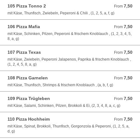
105 Pizza Tonno 2
7,50
From 7,50 EUR
From
mit Käse, Thunfisch, Zwiebeln, Peperoni & Chili , (1, 2, 5, a, f, g)
106 Pizza Mafia
7,50
From 7,50 EUR
From
mit Käse, Schinken, Pilzen, Peperoni & frischem Knoblauch , (1, 2, 3, 4, 5,
8, a, g)
107 Pizza Texas
7,50
From 7,50 EUR
From
mit Käse, Zwiebeln, Peperoni Jalapenos, Paprika & frischem Knoblauch ,
(1, 2, 4, 5, 8, a, g)
108 Pizza Garnelen
7,50
From 7,50 EUR
From
mit Käse, Thunfisch, Shrimps & frischem Knoblauch , (a, b, f, g)
109 Pizza Trügleben
7,50
From 7,50 EUR
From
mit Käse, Salami, Schinken, Pilzen, Brokkoli & Ei, (2, 3, 4, 8, a, c, g)
110 Pizza Hochheim
7,50
From 7,50 EUR
From
mit Käse, Spinat, Brokkoli, Thunfisch, Gorgonzola & Peperoni, (1, 2, 5, a,
d, g)