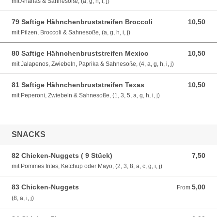
mit Ananas & Sahnesoße, (a, g, h, i, j)
79 Saftige Hähnchenbruststreifen Broccoli
10,50
10,50 EUR
mit Pilzen, Broccoli & Sahnesoße, (a, g, h, i, j)
80 Saftige Hähnchenbruststreifen Mexico
10,50
10,50 EUR
mit Jalapenos, Zwiebeln, Paprika & Sahnesoße, (4, a, g, h, i, j)
81 Saftige Hähnchenbruststreifen Texas
10,50
10,50 EUR
mit Peperoni, Zwiebeln & Sahnesoße, (1, 3, 5, a, g, h, i, j)
SNACKS
82 Chicken-Nuggets ( 9 Stück)
7,50
7,50 EUR
mit Pommes frites, Ketchup oder Mayo, (2, 3, 8, a, c, g, i, j)
83 Chicken-Nuggets
5,00
From 5,00 EUR
From
(8, a, i, j)