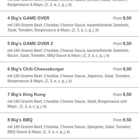
Burgersauce & Mayo, (2, 3, a, c, g, j, k)
4 Big’s GAME OVER
9,50
From 9,50 EUR
From
mit 180 Gramm Beef, Cheddar, Cheese Sauce, karamellisierte Zwiebeln,
Salat, Tomaten, Burgersauce & Mayo, (2, 3, a, c, g, j, k)
5 Big’s GAME OVER 2
9,50
From 9,50 EUR
From
mit 180 Gramm Beef, Cheddar, Cheese Sauce, karamellisierte Zwiebeln,
Bacon, Salat, Tomaten, BBQ-Sauce & Mayo, (2, 3, a, c, g, j, k)
6 Big’s Chili-Cheeseburger
9,00
From 9,00 EUR
From
mit 180 Gramm Beef, Cheddar, Cheese Sauce, Jalpenos, Salat, Tomaten,
Burgersauce & Mayo, (2, 3, a, c, g, j, k)
7 Big’s King Kong
9,50
From 9,50 EUR
From
mit 180 Gramm Beef, Cheddar, Cheese Sauce, Salat, Burgersauce und
Mayo , (2, 3, a, c, g, j, k)
8 Big’s BBQ
9,50
From 9,50 EUR
From
mit 180 Gramm Beef, Cheddar, Cheese Sauce, Spiegelei, Salat, Tomaten,
BBQ-Sauce & Mayo, (2, 3, a, c, g, j, k)