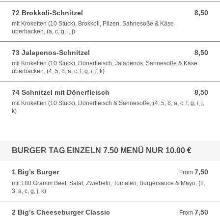
72 Brokkoli-Schnitzel
8,50
8,50 EUR
mit Kroketten (10 Stück), Brokkoli, Pilzen, Sahnesoße & Käse
überbacken, (a, c, g, i, j)
73 Jalapenos-Schnitzel
8,50
8,50 EUR
mit Kroketten (10 Stück), Dönerfleisch, Jalapenos, Sahnesoße & Käse
überbacken, (4, 5, 8, a, c, f, g, i, j, k)
74 Schnitzel mit Dönerfleisch
8,50
8,50 EUR
mit Kroketten (10 Stück), Dönerfleisch & Sahnesoße, (4, 5, 8, a, c, f, g, i, j,
k)
BURGER TAG EINZELN 7.50 MENÜ NUR 10.00 €
1 Big’s Burger
7,50
From 7,50 EUR
From
mit 180 Gramm Beef, Salat, Zwiebeln, Tomaten, Burgersauce & Mayo, (2,
3, a, c, g, j, k)
2 Big’s Cheeseburger Classic
7,50
From 7,50 EUR
From