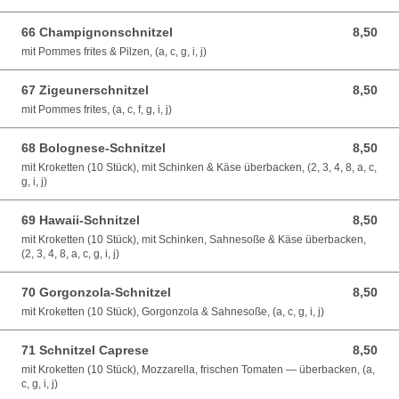
66 Champignonschnitzel
8,50
8,50 EUR
mit Pommes frites & Pilzen, (a, c, g, i, j)
67 Zigeunerschnitzel
8,50
8,50 EUR
mit Pommes frites, (a, c, f, g, i, j)
68 Bolognese-Schnitzel
8,50
8,50 EUR
mit Kroketten (10 Stück), mit Schinken & Käse überbacken, (2, 3, 4, 8, a, c,
g, i, j)
69 Hawaii-Schnitzel
8,50
8,50 EUR
mit Kroketten (10 Stück), mit Schinken, Sahnesoße & Käse überbacken,
(2, 3, 4, 8, a, c, g, i, j)
70 Gorgonzola-Schnitzel
8,50
8,50 EUR
mit Kroketten (10 Stück), Gorgonzola & Sahnesoße, (a, c, g, i, j)
71 Schnitzel Caprese
8,50
8,50 EUR
mit Kroketten (10 Stück), Mozzarella, frischen Tomaten — überbacken, (a,
c, g, i, j)