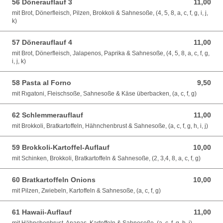
56 Dönerauflauf 3
11,00
11,00 EUR
mit Brot, Dönerfleisch, Pilzen, Brokkoli & Sahnesoße, (4, 5, 8, a, c, f, g, i, j,
k)
57 Dönerauflauf 4
11,00
11,00 EUR
mit Brot, Dönerfleisch, Jalapenos, Paprika & Sahnesoße, (4, 5, 8, a, c, f, g,
i, j, k)
58 Pasta al Forno
9,50
9,50 EUR
mit Rıgatoni, Fleischsoße, Sahnesoße & Käse überbacken, (a, c, f, g)
62 Schlemmerauflauf
11,00
11,00 EUR
mit Brokkoli, Bratkartoffeln, Hähnchenbrust & Sahnesoße, (a, c, f, g, h, i, j)
59 Brokkoli-Kartoffel-Auflauf
10,00
10,00 EUR
mit Schinken, Brokkoli, Bratkartoffeln & Sahnesoße, (2, 3,4, 8, a, c, f, g)
60 Bratkartoffeln Onions
10,00
10,00 EUR
mit Pilzen, Zwiebeln, Kartoffeln & Sahnesoße, (a, c, f, g)
61 Hawaii-Auflauf
11,00
11,00 EUR