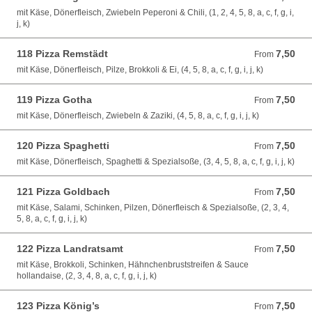
mit Käse, Dönerfleisch, Zwiebeln Peperoni & Chili, (1, 2, 4, 5, 8, a, c, f, g, i,
j, k)
118 Pizza Remstädt
7,50
From 7,50 EUR
From
mit Käse, Dönerfleisch, Pilze, Brokkoli & Ei, (4, 5, 8, a, c, f, g, i, j, k)
119 Pizza Gotha
7,50
From 7,50 EUR
From
mit Käse, Dönerfleisch, Zwiebeln & Zaziki, (4, 5, 8, a, c, f, g, i, j, k)
120 Pizza Spaghetti
7,50
From 7,50 EUR
From
mit Käse, Dönerfleisch, Spaghetti & Spezialsoße, (3, 4, 5, 8, a, c, f, g, i, j, k)
121 Pizza Goldbach
7,50
From 7,50 EUR
From
mit Käse, Salami, Schinken, Pilzen, Dönerfleisch & Spezialsoße, (2, 3, 4,
5, 8, a, c, f, g, i, j, k)
122 Pizza Landratsamt
7,50
From 7,50 EUR
From
mit Käse, Brokkoli, Schinken, Hähnchenbruststreifen & Sauce
hollandaise, (2, 3, 4, 8, a, c, f, g, i, j, k)
123 Pizza König’s
7,50
From 7,50 EUR
From