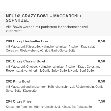
NEU! 🍲 CRAZY BOWL – MACCARONI +
SCHNITZEL
Alle Bowls werden mit paniertem Hähnchenschnitzel
zubereitet.
200 Crazy Bestseller Bowl
8,50
8,50 EUR
mit Maccaroni, Käsesoße, Hähnchenschnitzel, frischem Krautsalat,
Coleslaw, Röstzwiebeln, würzige Garlic-Spicy-Soße
201 Crazy Classic Bowl
8,50
8,50 EUR
mit Maccaroni, Cheese, Hähnchenschnitzel, frischem Kraut, Coleslaw,
Rotkohlsalat, verfeinert mit Garlic-Spicy-Soße & Honig-Senf-Soße
202 King Bowl
8,50
8,50 EUR
mit Maccaroni und knusprigem Hähnchenschnitzel, Röstzwiebeln, Garlic-
Spicy-Soße, Käsesoße
204 Crazy Fries
7,50
7,50 EUR
Knusprige Pommes, Hähnchenschnitzel, Käsesoße, Patatosoße