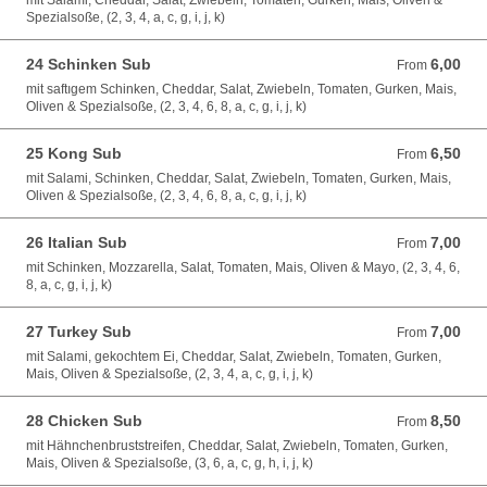
mit Salami, Cheddar, Salat, Zwiebeln, Tomaten, Gurken, Mais, Oliven &
Spezialsoße, (2, 3, 4, a, c, g, i, j, k)
24 Schinken Sub
6,00
From 6,00 EUR
From
mit saftıgem Schinken, Cheddar, Salat, Zwiebeln, Tomaten, Gurken, Mais,
Oliven & Spezialsoße, (2, 3, 4, 6, 8, a, c, g, i, j, k)
25 Kong Sub
6,50
From 6,50 EUR
From
mit Salami, Schinken, Cheddar, Salat, Zwiebeln, Tomaten, Gurken, Mais,
Oliven & Spezialsoße, (2, 3, 4, 6, 8, a, c, g, i, j, k)
26 Italian Sub
7,00
From 7,00 EUR
From
mit Schinken, Mozzarella, Salat, Tomaten, Mais, Oliven & Mayo, (2, 3, 4, 6,
8, a, c, g, i, j, k)
27 Turkey Sub
7,00
From 7,00 EUR
From
mit Salami, gekochtem Ei, Cheddar, Salat, Zwiebeln, Tomaten, Gurken,
Mais, Oliven & Spezialsoße, (2, 3, 4, a, c, g, i, j, k)
28 Chicken Sub
8,50
From 8,50 EUR
From
mit Hähnchenbruststreifen, Cheddar, Salat, Zwiebeln, Tomaten, Gurken,
Mais, Oliven & Spezialsoße, (3, 6, a, c, g, h, i, j, k)