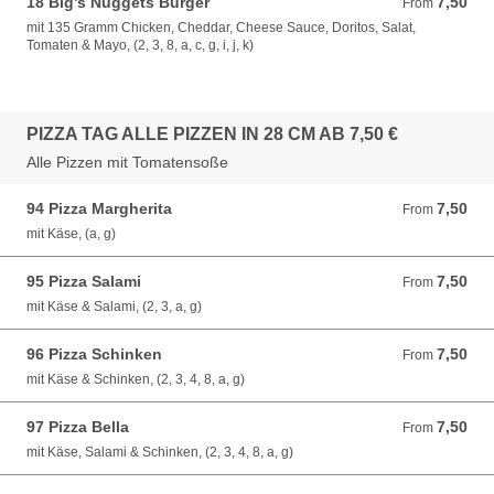
18 Big’s Nuggets Burger
7,50
From 7,50 EUR
From
mit 135 Gramm Chicken, Cheddar, Cheese Sauce, Doritos, Salat,
Tomaten & Mayo, (2, 3, 8, a, c, g, i, j, k)
PIZZA TAG ALLE PIZZEN IN 28 CM AB 7,50 €
Alle Pizzen mit Tomatensoße
94 Pizza Margherita
7,50
From 7,50 EUR
From
mit Käse, (a, g)
95 Pizza Salami
7,50
From 7,50 EUR
From
mit Käse & Salami, (2, 3, a, g)
96 Pizza Schinken
7,50
From 7,50 EUR
From
mit Käse & Schinken, (2, 3, 4, 8, a, g)
97 Pizza Bella
7,50
From 7,50 EUR
From
mit Käse, Salami & Schinken, (2, 3, 4, 8, a, g)