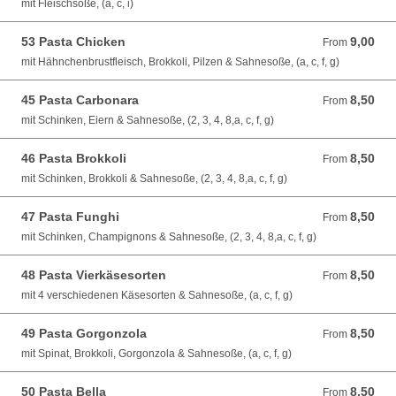
mit Fleischsoße, (a, c, i)
53 Pasta Chicken
9,00
From 9,00 EUR
From
mit Hähnchenbrustfleisch, Brokkoli, Pilzen & Sahnesoße, (a, c, f, g)
45 Pasta Carbonara
8,50
From 8,50 EUR
From
mit Schinken, Eiern & Sahnesoße, (2, 3, 4, 8,a, c, f, g)
46 Pasta Brokkoli
8,50
From 8,50 EUR
From
mit Schinken, Brokkoli & Sahnesoße, (2, 3, 4, 8,a, c, f, g)
47 Pasta Funghi
8,50
From 8,50 EUR
From
mit Schinken, Champignons & Sahnesoße, (2, 3, 4, 8,a, c, f, g)
48 Pasta Vierkäsesorten
8,50
From 8,50 EUR
From
mit 4 verschiedenen Käsesorten & Sahnesoße, (a, c, f, g)
49 Pasta Gorgonzola
8,50
From 8,50 EUR
From
mit Spinat, Brokkoli, Gorgonzola & Sahnesoße, (a, c, f, g)
50 Pasta Bella
8,50
From 8,50 EUR
From