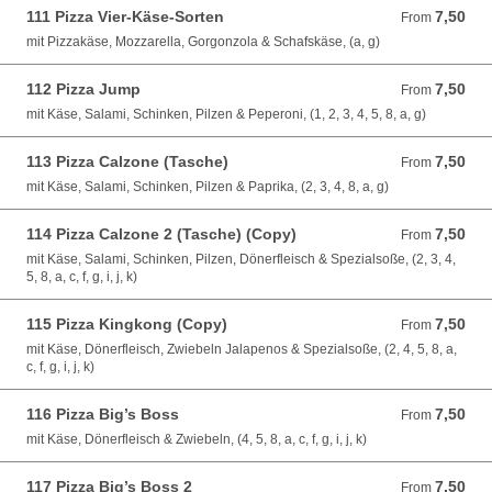
111 Pizza Vier-Käse-Sorten
7,50
From 7,50 EUR
From
mit Pizzakäse, Mozzarella, Gorgonzola & Schafskäse, (a, g)
112 Pizza Jump
7,50
From 7,50 EUR
From
mit Käse, Salami, Schinken, Pilzen & Peperoni, (1, 2, 3, 4, 5, 8, a, g)
113 Pizza Calzone (Tasche)
7,50
From 7,50 EUR
From
mit Käse, Salami, Schinken, Pilzen & Paprika, (2, 3, 4, 8, a, g)
114 Pizza Calzone 2 (Tasche) (Copy)
7,50
From 7,50 EUR
From
mit Käse, Salami, Schinken, Pilzen, Dönerfleisch & Spezialsoße, (2, 3, 4,
5, 8, a, c, f, g, i, j, k)
115 Pizza Kingkong (Copy)
7,50
From 7,50 EUR
From
mit Käse, Dönerfleisch, Zwiebeln Jalapenos & Spezialsoße, (2, 4, 5, 8, a,
c, f, g, i, j, k)
116 Pizza Big’s Boss
7,50
From 7,50 EUR
From
mit Käse, Dönerfleisch & Zwiebeln, (4, 5, 8, a, c, f, g, i, j, k)
117 Pizza Big’s Boss 2
7,50
From 7,50 EUR
From