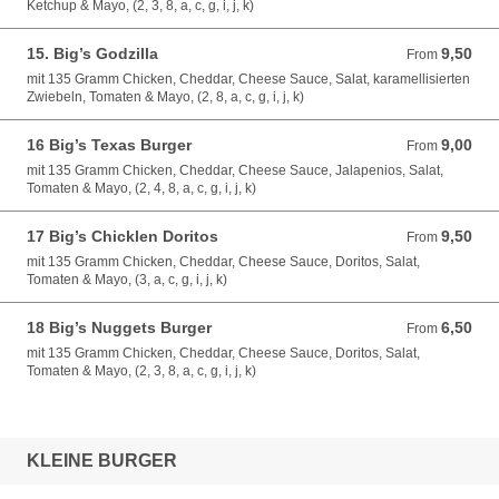
Ketchup & Mayo, (2, 3, 8, a, c, g, i, j, k)
15. Big’s Godzilla
9,50
From 9,50 EUR
From
mit 135 Gramm Chicken, Cheddar, Cheese Sauce, Salat, karamellisierten
Zwiebeln, Tomaten & Mayo, (2, 8, a, c, g, i, j, k)
16 Big’s Texas Burger
9,00
From 9,00 EUR
From
mit 135 Gramm Chicken, Cheddar, Cheese Sauce, Jalapenios, Salat,
Tomaten & Mayo, (2, 4, 8, a, c, g, i, j, k)
17 Big’s Chicklen Doritos
9,50
From 9,50 EUR
From
mit 135 Gramm Chicken, Cheddar, Cheese Sauce, Doritos, Salat,
Tomaten & Mayo, (3, a, c, g, i, j, k)
18 Big’s Nuggets Burger
6,50
From 6,50 EUR
From
mit 135 Gramm Chicken, Cheddar, Cheese Sauce, Doritos, Salat,
Tomaten & Mayo, (2, 3, 8, a, c, g, i, j, k)
KLEINE BURGER